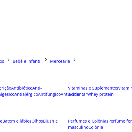
os
Bebê e Infantil
Mercearia
crição
Antibiótico
Anti-
Vitaminas e Suplementos
Vitami
lgésico
Antialérgico
Antifúngico
Antiácido
alimentar
Whey protein
e
Batom e lábios
Olhos
Blush e
Perfumes e Colônias
Perfume fe
masculino
Colônia