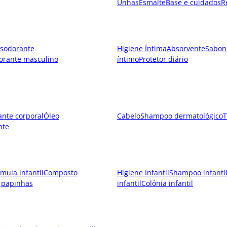
Unhas
Esmalte
Base e cuidados
R
sodorante
Higiene Íntima
Absorvente
Sabon
orante masculino
íntimo
Protetor diário
ante corporal
Óleo
Cabelo
Shampoo dermatológico
T
nte
mula infantil
Composto
Higiene Infantil
Shampoo infanti
 papinhas
infantil
Colônia infantil