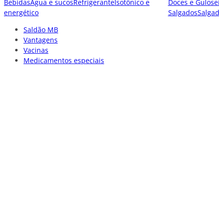
Bebidas
Água e sucos
Refrigerante
Isotônico e
Doces e Gulose
energético
Salgados
Salga
Saldão MB
Vantagens
Vacinas
Medicamentos especiais