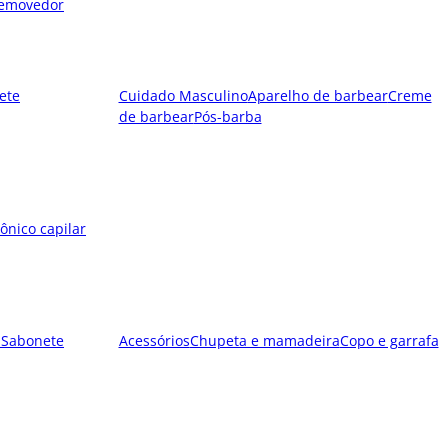
emovedor
ete
Cuidado Masculino
Aparelho de barbear
Creme
de barbear
Pós-barba
ônico capilar
l
Sabonete
Acessórios
Chupeta e mamadeira
Copo e garrafa