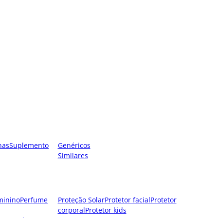
nas
Suplemento
Genéricos
Similares
minino
Perfume
Proteção Solar
Protetor facial
Protetor
corporal
Protetor kids