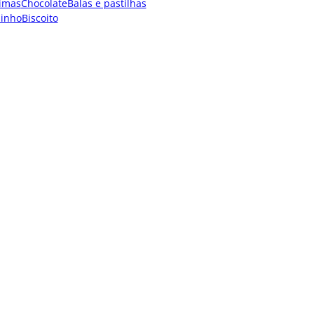
imas
Chocolate
Balas e pastilhas
dinho
Biscoito