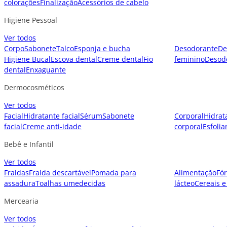
colorações
Finalização
Acessórios de cabelo
Higiene Pessoal
Ver todos
Corpo
Sabonete
Talco
Esponja e bucha
Desodorante
De
Higiene Bucal
Escova dental
Creme dental
Fio
feminino
Desod
dental
Enxaguante
Dermocosméticos
Ver todos
Facial
Hidratante facial
Sérum
Sabonete
Corporal
Hidrat
facial
Creme anti-idade
corporal
Esfolia
Bebê e Infantil
Ver todos
Fraldas
Fralda descartável
Pomada para
Alimentação
Fór
assadura
Toalhas umedecidas
lácteo
Cereais e
Mercearia
Ver todos