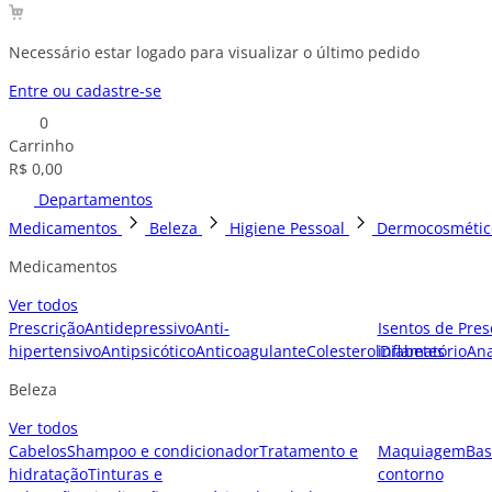
Necessário estar logado para visualizar o último pedido
Entre ou cadastre-se
0
Carrinho
R$ 0,00
Departamentos
Medicamentos
Beleza
Higiene Pessoal
Dermocosmétic
Medicamentos
Ver todos
Prescrição
Antidepressivo
Anti-
Isentos de Pres
hipertensivo
Antipsicótico
Anticoagulante
Colesterol
inflamatório
Diabetes
Ana
Beleza
Ver todos
Cabelos
Shampoo e condicionador
Tratamento e
Maquiagem
Bas
hidratação
Tinturas e
contorno