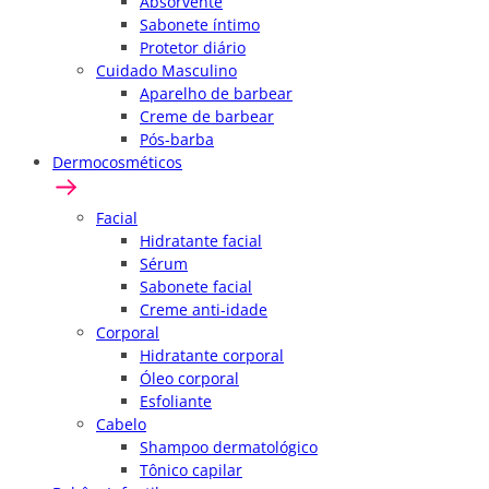
Absorvente
Sabonete íntimo
Protetor diário
Cuidado Masculino
Aparelho de barbear
Creme de barbear
Pós-barba
Dermocosméticos
Facial
Hidratante facial
Sérum
Sabonete facial
Creme anti-idade
Corporal
Hidratante corporal
Óleo corporal
Esfoliante
Cabelo
Shampoo dermatológico
Tônico capilar