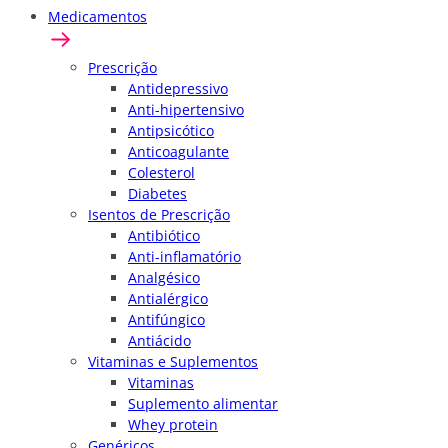
Medicamentos
Prescrição
Antidepressivo
Anti-hipertensivo
Antipsicótico
Anticoagulante
Colesterol
Diabetes
Isentos de Prescrição
Antibiótico
Anti-inflamatório
Analgésico
Antialérgico
Antifúngico
Antiácido
Vitaminas e Suplementos
Vitaminas
Suplemento alimentar
Whey protein
Genéricos