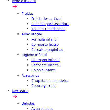
Bebê e Infantil
Fraldas
Fralda descartável
Pomada para assadura
Toalhas umedecidas
Alimentação
Fórmula infantil
Composto lácteo
Cereais e papinhas
Higiene Infantil
Shampoo infantil
Sabonete infantil
Colônia infantil
Acessórios
Chupeta e mamadeira
Copo e garrafa
Mercearia
Bebidas
Água e sucos