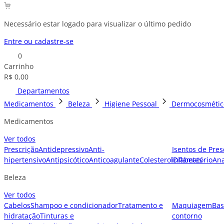
Necessário estar logado para visualizar o último pedido
Entre ou cadastre-se
0
Carrinho
R$ 0,00
Departamentos
Medicamentos
Beleza
Higiene Pessoal
Dermocosmétic
Medicamentos
Ver todos
Prescrição
Antidepressivo
Anti-
Isentos de Pres
hipertensivo
Antipsicótico
Anticoagulante
Colesterol
inflamatório
Diabetes
Ana
Beleza
Ver todos
Cabelos
Shampoo e condicionador
Tratamento e
Maquiagem
Bas
hidratação
Tinturas e
contorno