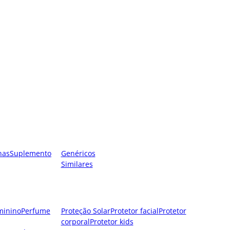
nas
Suplemento
Genéricos
Similares
minino
Perfume
Proteção Solar
Protetor facial
Protetor
corporal
Protetor kids