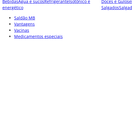
Bebidas
Água e sucos
Refrigerante
Isotônico e
Doces e Gulose
energético
Salgados
Salga
Saldão MB
Vantagens
Vacinas
Medicamentos especiais