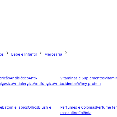
os
Bebê e Infantil
Mercearia
crição
Antibiótico
Anti-
Vitaminas e Suplementos
Vitami
lgésico
Antialérgico
Antifúngico
Antiácido
alimentar
Whey protein
e
Batom e lábios
Olhos
Blush e
Perfumes e Colônias
Perfume fe
masculino
Colônia