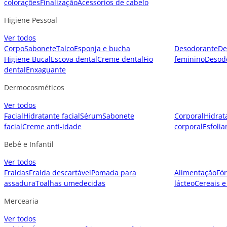
colorações
Finalização
Acessórios de cabelo
Higiene Pessoal
Ver todos
Corpo
Sabonete
Talco
Esponja e bucha
Desodorante
De
Higiene Bucal
Escova dental
Creme dental
Fio
feminino
Desod
dental
Enxaguante
Dermocosméticos
Ver todos
Facial
Hidratante facial
Sérum
Sabonete
Corporal
Hidrat
facial
Creme anti-idade
corporal
Esfolia
Bebê e Infantil
Ver todos
Fraldas
Fralda descartável
Pomada para
Alimentação
Fór
assadura
Toalhas umedecidas
lácteo
Cereais e
Mercearia
Ver todos