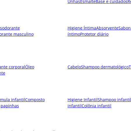
Unhas
Esmalte
Base e cuidados
R
sodorante
Higiene Íntima
Absorvente
Sabon
orante masculino
íntimo
Protetor diário
ante corporal
Óleo
Cabelo
Shampoo dermatológico
T
nte
mula infantil
Composto
Higiene Infantil
Shampoo infanti
 papinhas
infantil
Colônia infantil