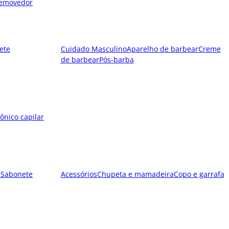
emovedor
ete
Cuidado Masculino
Aparelho de barbear
Creme
de barbear
Pós-barba
ônico capilar
l
Sabonete
Acessórios
Chupeta e mamadeira
Copo e garrafa