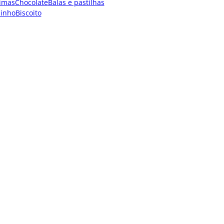
imas
Chocolate
Balas e pastilhas
dinho
Biscoito