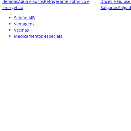
Bebidas
Água e sucos
Refrigerante
Isotônico e
Doces e Gulose
energético
Salgados
Salga
Saldão MB
Vantagens
Vacinas
Medicamentos especiais