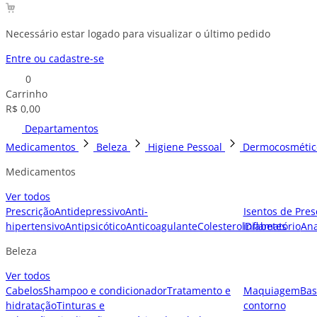
Necessário estar logado para visualizar o último pedido
Entre ou cadastre-se
0
Carrinho
R$ 0,00
Departamentos
Medicamentos
Beleza
Higiene Pessoal
Dermocosmétic
Medicamentos
Ver todos
Prescrição
Antidepressivo
Anti-
Isentos de Pres
hipertensivo
Antipsicótico
Anticoagulante
Colesterol
inflamatório
Diabetes
Ana
Beleza
Ver todos
Cabelos
Shampoo e condicionador
Tratamento e
Maquiagem
Bas
hidratação
Tinturas e
contorno