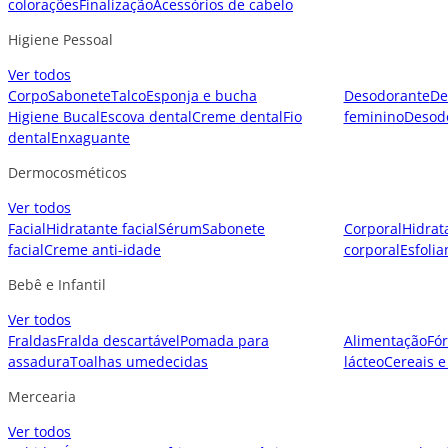
colorações
Finalização
Acessórios de cabelo
Higiene Pessoal
Ver todos
Corpo
Sabonete
Talco
Esponja e bucha
Desodorante
De
Higiene Bucal
Escova dental
Creme dental
Fio
feminino
Desod
dental
Enxaguante
Dermocosméticos
Ver todos
Facial
Hidratante facial
Sérum
Sabonete
Corporal
Hidrat
facial
Creme anti-idade
corporal
Esfolia
Bebê e Infantil
Ver todos
Fraldas
Fralda descartável
Pomada para
Alimentação
Fór
assadura
Toalhas umedecidas
lácteo
Cereais e
Mercearia
Ver todos