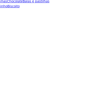
imas
Chocolate
Balas e pastilhas
dinho
Biscoito