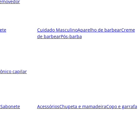
emovedor
ete
Cuidado Masculino
Aparelho de barbear
Creme
de barbear
Pós-barba
ônico capilar
l
Sabonete
Acessórios
Chupeta e mamadeira
Copo e garrafa