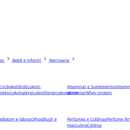
os
Bebê e Infantil
Mercearia
crição
Antibiótico
Anti-
Vitaminas e Suplementos
Vitami
lgésico
Antialérgico
Antifúngico
Antiácido
alimentar
Whey protein
e
Batom e lábios
Olhos
Blush e
Perfumes e Colônias
Perfume fe
masculino
Colônia