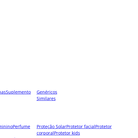
nas
Suplemento
Genéricos
Similares
minino
Perfume
Proteção Solar
Protetor facial
Protetor
corporal
Protetor kids