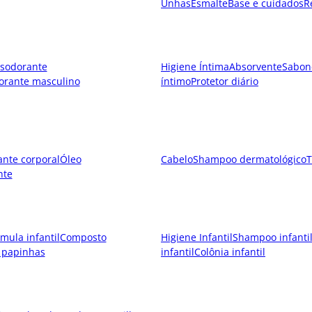
Unhas
Esmalte
Base e cuidados
R
sodorante
Higiene Íntima
Absorvente
Sabon
orante masculino
íntimo
Protetor diário
ante corporal
Óleo
Cabelo
Shampoo dermatológico
T
nte
mula infantil
Composto
Higiene Infantil
Shampoo infanti
 papinhas
infantil
Colônia infantil