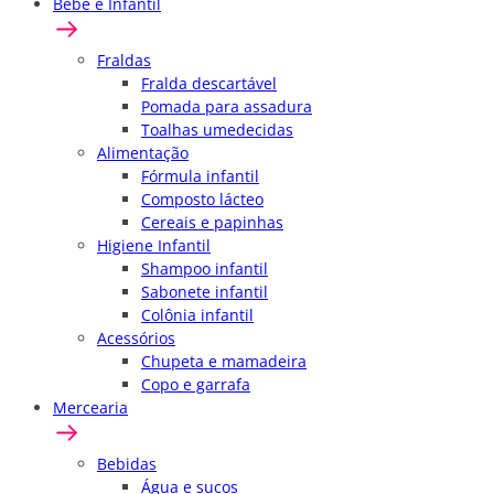
Bebê e Infantil
Fraldas
Fralda descartável
Pomada para assadura
Toalhas umedecidas
Alimentação
Fórmula infantil
Composto lácteo
Cereais e papinhas
Higiene Infantil
Shampoo infantil
Sabonete infantil
Colônia infantil
Acessórios
Chupeta e mamadeira
Copo e garrafa
Mercearia
Bebidas
Água e sucos