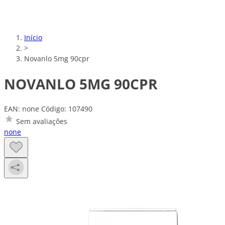
Início
>
Novanlo 5mg 90cpr
NOVANLO 5MG 90CPR
EAN: none
Código: 107490
Sem avaliações
none