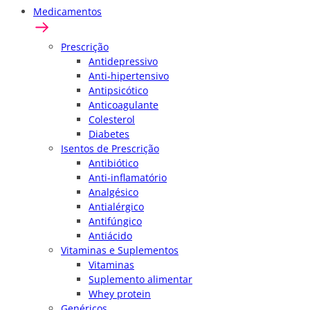
Medicamentos
Prescrição
Antidepressivo
Anti-hipertensivo
Antipsicótico
Anticoagulante
Colesterol
Diabetes
Isentos de Prescrição
Antibiótico
Anti-inflamatório
Analgésico
Antialérgico
Antifúngico
Antiácido
Vitaminas e Suplementos
Vitaminas
Suplemento alimentar
Whey protein
Genéricos