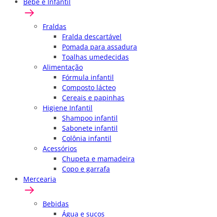
Bebê e Infantil
Fraldas
Fralda descartável
Pomada para assadura
Toalhas umedecidas
Alimentação
Fórmula infantil
Composto lácteo
Cereais e papinhas
Higiene Infantil
Shampoo infantil
Sabonete infantil
Colônia infantil
Acessórios
Chupeta e mamadeira
Copo e garrafa
Mercearia
Bebidas
Água e sucos