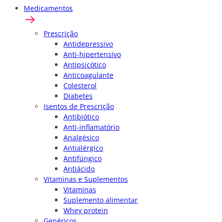
Medicamentos
Prescrição
Antidepressivo
Anti-hipertensivo
Antipsicótico
Anticoagulante
Colesterol
Diabetes
Isentos de Prescrição
Antibiótico
Anti-inflamatório
Analgésico
Antialérgico
Antifúngico
Antiácido
Vitaminas e Suplementos
Vitaminas
Suplemento alimentar
Whey protein
Genéricos