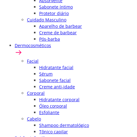
Absorvente
Sabonete íntimo
Protetor diário
Cuidado Masculino
Aparelho de barbear
Creme de barbear
Pós-barba
Dermocosméticos
Facial
Hidratante facial
Sérum
Sabonete facial
Creme anti-idade
Corporal
Hidratante corporal
Óleo corporal
Esfoliante
Cabelo
Shampoo dermatológico
Tônico capilar