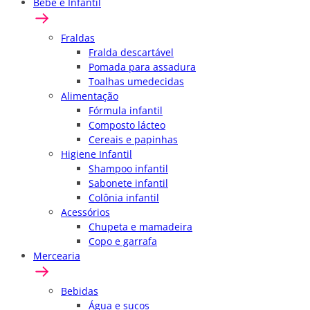
Bebê e Infantil
Fraldas
Fralda descartável
Pomada para assadura
Toalhas umedecidas
Alimentação
Fórmula infantil
Composto lácteo
Cereais e papinhas
Higiene Infantil
Shampoo infantil
Sabonete infantil
Colônia infantil
Acessórios
Chupeta e mamadeira
Copo e garrafa
Mercearia
Bebidas
Água e sucos