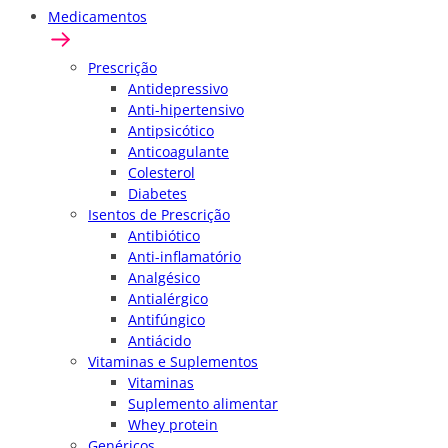
Medicamentos
Prescrição
Antidepressivo
Anti-hipertensivo
Antipsicótico
Anticoagulante
Colesterol
Diabetes
Isentos de Prescrição
Antibiótico
Anti-inflamatório
Analgésico
Antialérgico
Antifúngico
Antiácido
Vitaminas e Suplementos
Vitaminas
Suplemento alimentar
Whey protein
Genéricos