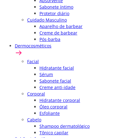
Absorvente
Sabonete íntimo
Protetor diário
Cuidado Masculino
Aparelho de barbear
Creme de barbear
Pós-barba
Dermocosméticos
Facial
Hidratante facial
Sérum
Sabonete facial
Creme anti-idade
Corporal
Hidratante corporal
Óleo corporal
Esfoliante
Cabelo
Shampoo dermatológico
Tônico capilar