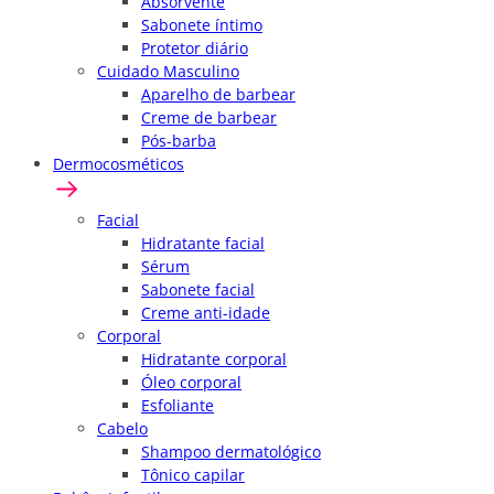
Absorvente
Sabonete íntimo
Protetor diário
Cuidado Masculino
Aparelho de barbear
Creme de barbear
Pós-barba
Dermocosméticos
Facial
Hidratante facial
Sérum
Sabonete facial
Creme anti-idade
Corporal
Hidratante corporal
Óleo corporal
Esfoliante
Cabelo
Shampoo dermatológico
Tônico capilar