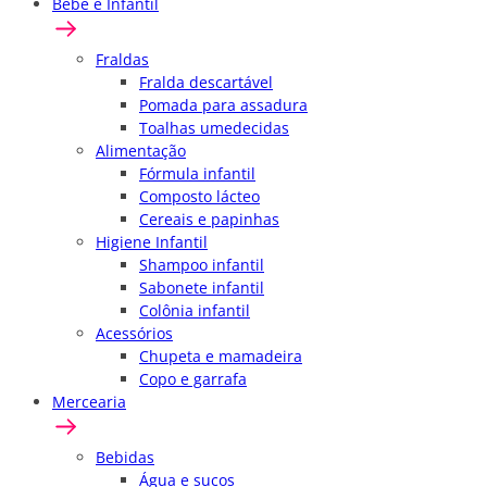
Bebê e Infantil
Fraldas
Fralda descartável
Pomada para assadura
Toalhas umedecidas
Alimentação
Fórmula infantil
Composto lácteo
Cereais e papinhas
Higiene Infantil
Shampoo infantil
Sabonete infantil
Colônia infantil
Acessórios
Chupeta e mamadeira
Copo e garrafa
Mercearia
Bebidas
Água e sucos