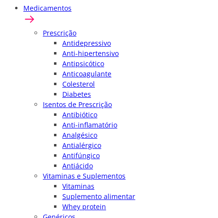
Medicamentos
Prescrição
Antidepressivo
Anti-hipertensivo
Antipsicótico
Anticoagulante
Colesterol
Diabetes
Isentos de Prescrição
Antibiótico
Anti-inflamatório
Analgésico
Antialérgico
Antifúngico
Antiácido
Vitaminas e Suplementos
Vitaminas
Suplemento alimentar
Whey protein
Genéricos