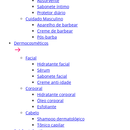
Absorvente
Sabonete íntimo
Protetor diário
Cuidado Masculino
Aparelho de barbear
Creme de barbear
Pós-barba
Dermocosméticos
Facial
Hidratante facial
Sérum
Sabonete facial
Creme anti-idade
Corporal
Hidratante corporal
Óleo corporal
Esfoliante
Cabelo
Shampoo dermatológico
Tônico capilar