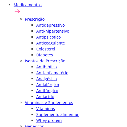
Medicamentos
Prescrição
Antidepressivo
Anti-hipertensivo
Antipsicótico
Anticoagulante
Colesterol
Diabetes
Isentos de Prescrição
Antibiótico
Anti-inflamatório
Analgésico
Antialérgico
Antifúngico
Antiácido
Vitaminas e Suplementos
Vitaminas
Suplemento alimentar
Whey protein
Genéricos