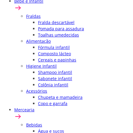
Bebê e Infantil
Fraldas
Fralda descartável
Pomada para assadura
Toalhas umedecidas
Alimentação
Fórmula infantil
Composto lácteo
Cereais e papinhas
Higiene Infantil
Shampoo infantil
Sabonete infantil
Colônia infantil
Acessórios
Chupeta e mamadeira
Copo e garrafa
Mercearia
Bebidas
Água e sucos