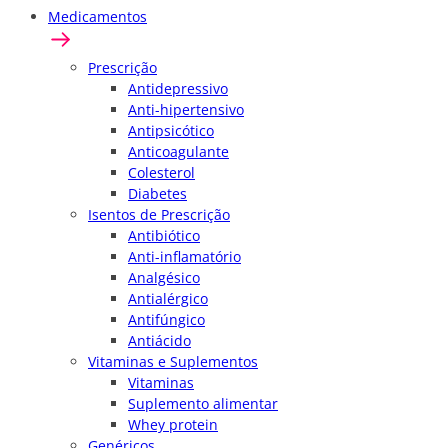
Medicamentos
Prescrição
Antidepressivo
Anti-hipertensivo
Antipsicótico
Anticoagulante
Colesterol
Diabetes
Isentos de Prescrição
Antibiótico
Anti-inflamatório
Analgésico
Antialérgico
Antifúngico
Antiácido
Vitaminas e Suplementos
Vitaminas
Suplemento alimentar
Whey protein
Genéricos