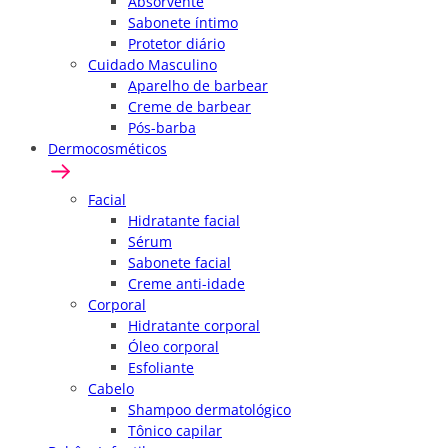
Absorvente
Sabonete íntimo
Protetor diário
Cuidado Masculino
Aparelho de barbear
Creme de barbear
Pós-barba
Dermocosméticos
Facial
Hidratante facial
Sérum
Sabonete facial
Creme anti-idade
Corporal
Hidratante corporal
Óleo corporal
Esfoliante
Cabelo
Shampoo dermatológico
Tônico capilar