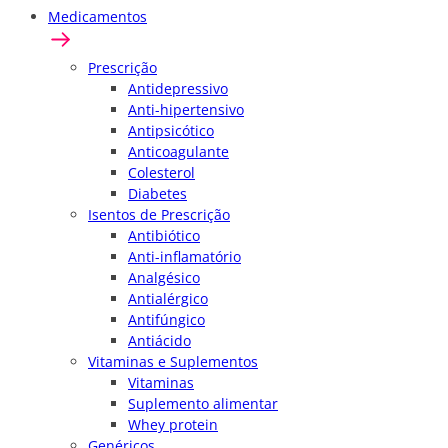
Medicamentos
Prescrição
Antidepressivo
Anti-hipertensivo
Antipsicótico
Anticoagulante
Colesterol
Diabetes
Isentos de Prescrição
Antibiótico
Anti-inflamatório
Analgésico
Antialérgico
Antifúngico
Antiácido
Vitaminas e Suplementos
Vitaminas
Suplemento alimentar
Whey protein
Genéricos