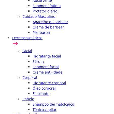
Absorvente
Sabonete íntimo
Protetor diário
Cuidado Masculino
Aparelho de barbear
Creme de barbear
Pós-barba
Dermocosméticos
Facial
Hidratante facial
Sérum
Sabonete facial
Creme anti-idade
Corporal
Hidratante corporal
Óleo corporal
Esfoliante
Cabelo
Shampoo dermatológico
Tônico capilar