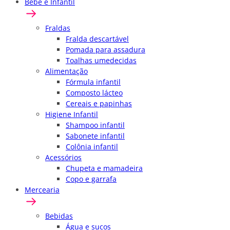
Bebê e Infantil
Fraldas
Fralda descartável
Pomada para assadura
Toalhas umedecidas
Alimentação
Fórmula infantil
Composto lácteo
Cereais e papinhas
Higiene Infantil
Shampoo infantil
Sabonete infantil
Colônia infantil
Acessórios
Chupeta e mamadeira
Copo e garrafa
Mercearia
Bebidas
Água e sucos