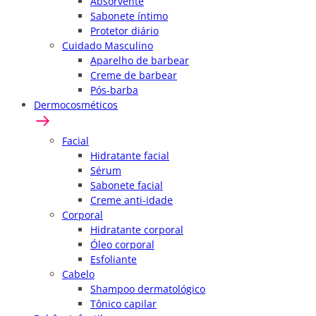
Absorvente
Sabonete íntimo
Protetor diário
Cuidado Masculino
Aparelho de barbear
Creme de barbear
Pós-barba
Dermocosméticos
Facial
Hidratante facial
Sérum
Sabonete facial
Creme anti-idade
Corporal
Hidratante corporal
Óleo corporal
Esfoliante
Cabelo
Shampoo dermatológico
Tônico capilar