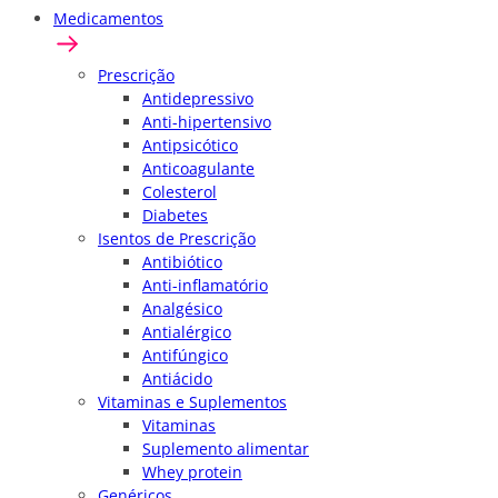
Medicamentos
Prescrição
Antidepressivo
Anti-hipertensivo
Antipsicótico
Anticoagulante
Colesterol
Diabetes
Isentos de Prescrição
Antibiótico
Anti-inflamatório
Analgésico
Antialérgico
Antifúngico
Antiácido
Vitaminas e Suplementos
Vitaminas
Suplemento alimentar
Whey protein
Genéricos