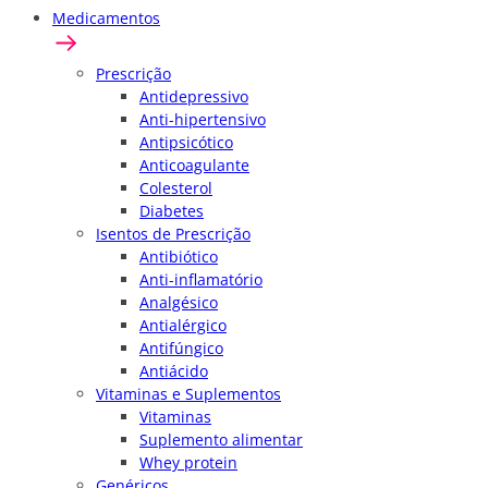
Medicamentos
Prescrição
Antidepressivo
Anti-hipertensivo
Antipsicótico
Anticoagulante
Colesterol
Diabetes
Isentos de Prescrição
Antibiótico
Anti-inflamatório
Analgésico
Antialérgico
Antifúngico
Antiácido
Vitaminas e Suplementos
Vitaminas
Suplemento alimentar
Whey protein
Genéricos