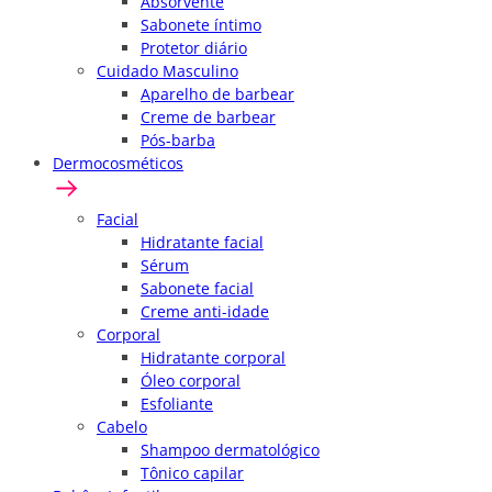
Absorvente
Sabonete íntimo
Protetor diário
Cuidado Masculino
Aparelho de barbear
Creme de barbear
Pós-barba
Dermocosméticos
Facial
Hidratante facial
Sérum
Sabonete facial
Creme anti-idade
Corporal
Hidratante corporal
Óleo corporal
Esfoliante
Cabelo
Shampoo dermatológico
Tônico capilar