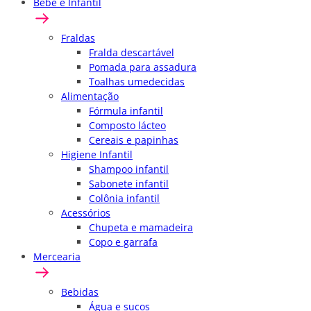
Bebê e Infantil
Fraldas
Fralda descartável
Pomada para assadura
Toalhas umedecidas
Alimentação
Fórmula infantil
Composto lácteo
Cereais e papinhas
Higiene Infantil
Shampoo infantil
Sabonete infantil
Colônia infantil
Acessórios
Chupeta e mamadeira
Copo e garrafa
Mercearia
Bebidas
Água e sucos