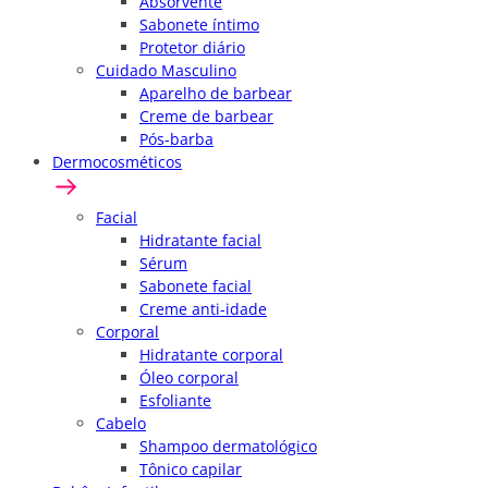
Absorvente
Sabonete íntimo
Protetor diário
Cuidado Masculino
Aparelho de barbear
Creme de barbear
Pós-barba
Dermocosméticos
Facial
Hidratante facial
Sérum
Sabonete facial
Creme anti-idade
Corporal
Hidratante corporal
Óleo corporal
Esfoliante
Cabelo
Shampoo dermatológico
Tônico capilar