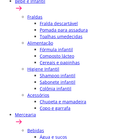
Bebê e Infantil
Fraldas
Fralda descartável
Pomada para assadura
Toalhas umedecidas
Alimentação
Fórmula infantil
Composto lácteo
Cereais e papinhas
Higiene Infantil
Shampoo infantil
Sabonete infantil
Colônia infantil
Acessórios
Chupeta e mamadeira
Copo e garrafa
Mercearia
Bebidas
Água e sucos