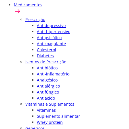
Medicamentos
Prescrição
Antidepressivo
Anti-hipertensivo
Antipsicótico
Anticoagulante
Colesterol
Diabetes
Isentos de Prescrição
Antibiótico
Anti-inflamatório
Analgésico
Antialérgico
Antifúngico
Antiácido
Vitaminas e Suplementos
Vitaminas
Suplemento alimentar
Whey protein
Genéricos