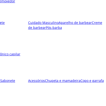
emovedor
ete
Cuidado Masculino
Aparelho de barbear
Creme
de barbear
Pós-barba
ônico capilar
l
Sabonete
Acessórios
Chupeta e mamadeira
Copo e garrafa