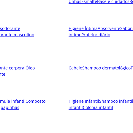
Unhas
Esmalte
Base e cuidados
R
sodorante
Higiene Íntima
Absorvente
Sabon
orante masculino
íntimo
Protetor diário
ante corporal
Óleo
Cabelo
Shampoo dermatológico
T
nte
mula infantil
Composto
Higiene Infantil
Shampoo infanti
 papinhas
infantil
Colônia infantil