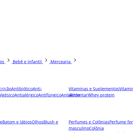
os
Bebê e Infantil
Mercearia
crição
Antibiótico
Anti-
Vitaminas e Suplementos
Vitami
lgésico
Antialérgico
Antifúngico
Antiácido
alimentar
Whey protein
e
Batom e lábios
Olhos
Blush e
Perfumes e Colônias
Perfume fe
masculino
Colônia