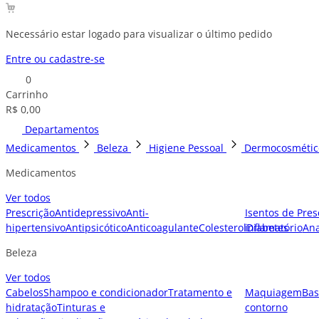
Necessário estar logado para visualizar o último pedido
Entre ou cadastre-se
0
Carrinho
R$ 0,00
Departamentos
Medicamentos
Beleza
Higiene Pessoal
Dermocosmétic
Medicamentos
Ver todos
Prescrição
Antidepressivo
Anti-
Isentos de Pres
hipertensivo
Antipsicótico
Anticoagulante
Colesterol
inflamatório
Diabetes
Ana
Beleza
Ver todos
Cabelos
Shampoo e condicionador
Tratamento e
Maquiagem
Bas
hidratação
Tinturas e
contorno