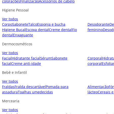
colorações
Finalização
Acessórios de cabelo
Higiene Pessoal
Ver todos
Corpo
Sabonete
Talco
Esponja e bucha
Desodorante
De
Higiene Bucal
Escova dental
Creme dental
Fio
feminino
Desod
dental
Enxaguante
Dermocosméticos
Ver todos
Facial
Hidratante facial
Sérum
Sabonete
Corporal
Hidrat
facial
Creme anti-idade
corporal
Esfolia
Bebê e Infantil
Ver todos
Fraldas
Fralda descartável
Pomada para
Alimentação
Fór
assadura
Toalhas umedecidas
lácteo
Cereais e
Mercearia
Ver todos