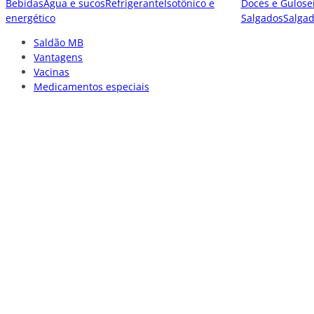
Bebidas
Água e sucos
Refrigerante
Isotônico e
Doces e Gulose
energético
Salgados
Salga
Saldão MB
Vantagens
Vacinas
Medicamentos especiais