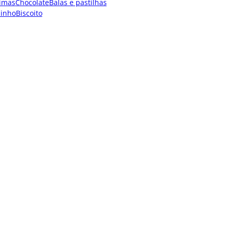
imas
Chocolate
Balas e pastilhas
dinho
Biscoito