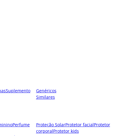
nas
Suplemento
Genéricos
Similares
minino
Perfume
Proteção Solar
Protetor facial
Protetor
corporal
Protetor kids