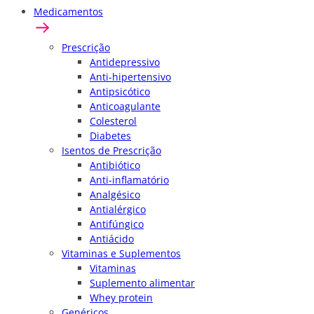
Medicamentos
Prescrição
Antidepressivo
Anti-hipertensivo
Antipsicótico
Anticoagulante
Colesterol
Diabetes
Isentos de Prescrição
Antibiótico
Anti-inflamatório
Analgésico
Antialérgico
Antifúngico
Antiácido
Vitaminas e Suplementos
Vitaminas
Suplemento alimentar
Whey protein
Genéricos