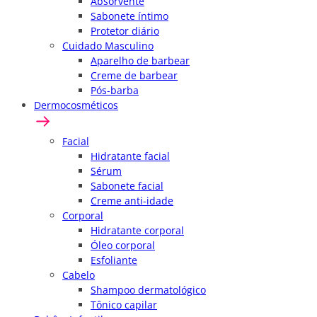
Absorvente
Sabonete íntimo
Protetor diário
Cuidado Masculino
Aparelho de barbear
Creme de barbear
Pós-barba
Dermocosméticos
Facial
Hidratante facial
Sérum
Sabonete facial
Creme anti-idade
Corporal
Hidratante corporal
Óleo corporal
Esfoliante
Cabelo
Shampoo dermatológico
Tônico capilar