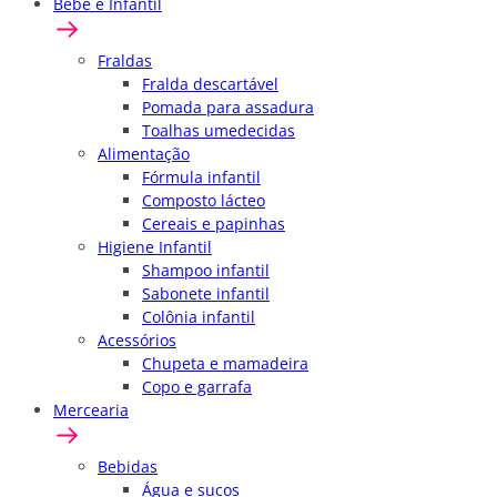
Bebê e Infantil
Fraldas
Fralda descartável
Pomada para assadura
Toalhas umedecidas
Alimentação
Fórmula infantil
Composto lácteo
Cereais e papinhas
Higiene Infantil
Shampoo infantil
Sabonete infantil
Colônia infantil
Acessórios
Chupeta e mamadeira
Copo e garrafa
Mercearia
Bebidas
Água e sucos