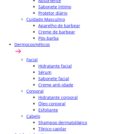
Absorvente
Sabonete íntimo
Protetor diário
Cuidado Masculino
Aparelho de barbear
Creme de barbear
Pós-barba
Dermocosméticos
Facial
Hidratante facial
Sérum
Sabonete facial
Creme anti-idade
Corporal
Hidratante corporal
Óleo corporal
Esfoliante
Cabelo
Shampoo dermatológico
Tônico capilar