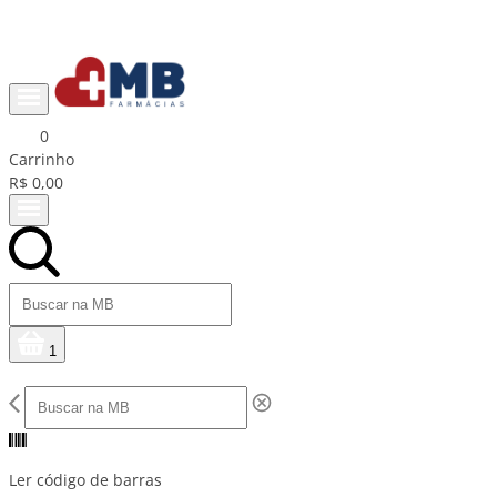
Parcele em até 10x sem juros 💳
0
Carrinho
R$ 0,00
1
Ler código de barras