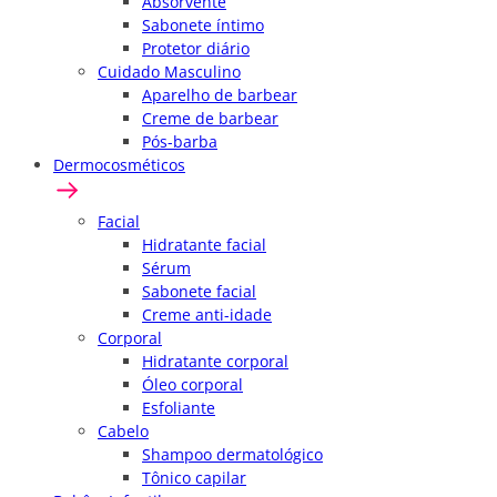
Absorvente
Sabonete íntimo
Protetor diário
Cuidado Masculino
Aparelho de barbear
Creme de barbear
Pós-barba
Dermocosméticos
Facial
Hidratante facial
Sérum
Sabonete facial
Creme anti-idade
Corporal
Hidratante corporal
Óleo corporal
Esfoliante
Cabelo
Shampoo dermatológico
Tônico capilar