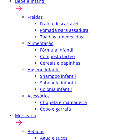
Bebê e Infantil
Fraldas
Fralda descartável
Pomada para assadura
Toalhas umedecidas
Alimentação
Fórmula infantil
Composto lácteo
Cereais e papinhas
Higiene Infantil
Shampoo infantil
Sabonete infantil
Colônia infantil
Acessórios
Chupeta e mamadeira
Copo e garrafa
Mercearia
Bebidas
Água e sucos