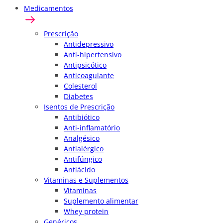
Medicamentos
Prescrição
Antidepressivo
Anti-hipertensivo
Antipsicótico
Anticoagulante
Colesterol
Diabetes
Isentos de Prescrição
Antibiótico
Anti-inflamatório
Analgésico
Antialérgico
Antifúngico
Antiácido
Vitaminas e Suplementos
Vitaminas
Suplemento alimentar
Whey protein
Genéricos