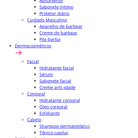
Absorvente
Sabonete íntimo
Protetor diário
Cuidado Masculino
Aparelho de barbear
Creme de barbear
Pós-barba
Dermocosméticos
Facial
Hidratante facial
Sérum
Sabonete facial
Creme anti-idade
Corporal
Hidratante corporal
Óleo corporal
Esfoliante
Cabelo
Shampoo dermatológico
Tônico capilar