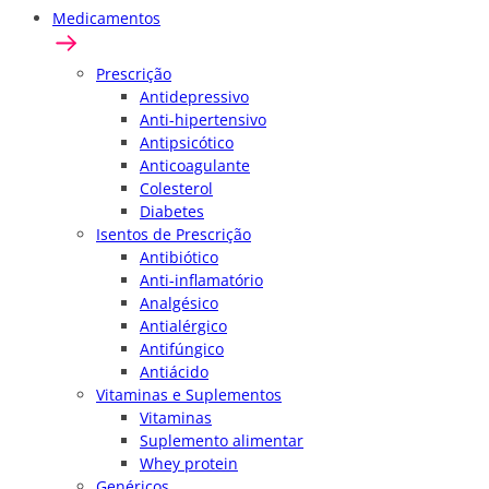
Medicamentos
Prescrição
Antidepressivo
Anti-hipertensivo
Antipsicótico
Anticoagulante
Colesterol
Diabetes
Isentos de Prescrição
Antibiótico
Anti-inflamatório
Analgésico
Antialérgico
Antifúngico
Antiácido
Vitaminas e Suplementos
Vitaminas
Suplemento alimentar
Whey protein
Genéricos