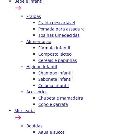
Bebê e Infantil
Fraldas
Fralda descartável
Pomada para assadura
Toalhas umedecidas
Alimentação
Fórmula infantil
Composto lácteo
Cereais e papinhas
Higiene Infantil
Shampoo infantil
Sabonete infantil
Colônia infantil
Acessórios
Chupeta e mamadeira
Copo e garrafa
Mercearia
Bebidas
Água e sucos