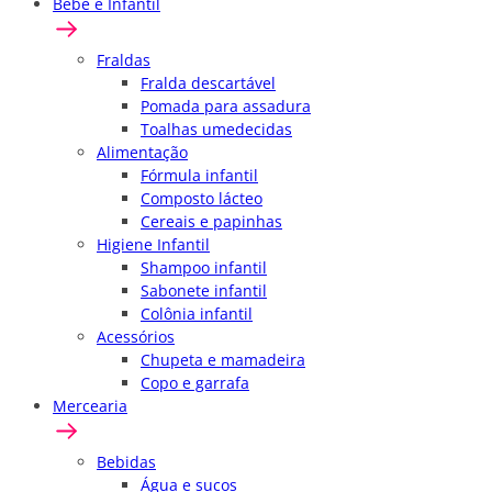
Bebê e Infantil
Fraldas
Fralda descartável
Pomada para assadura
Toalhas umedecidas
Alimentação
Fórmula infantil
Composto lácteo
Cereais e papinhas
Higiene Infantil
Shampoo infantil
Sabonete infantil
Colônia infantil
Acessórios
Chupeta e mamadeira
Copo e garrafa
Mercearia
Bebidas
Água e sucos