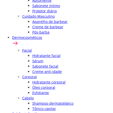
Absorvente
Sabonete íntimo
Protetor diário
Cuidado Masculino
Aparelho de barbear
Creme de barbear
Pós-barba
Dermocosméticos
Facial
Hidratante facial
Sérum
Sabonete facial
Creme anti-idade
Corporal
Hidratante corporal
Óleo corporal
Esfoliante
Cabelo
Shampoo dermatológico
Tônico capilar