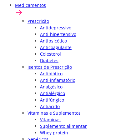
Medicamentos
Prescrição
Antidepressivo
Anti-hipertensivo
Antipsicótico
Anticoagulante
Colesterol
Diabetes
Isentos de Prescrição
Antibiótico
Anti-inflamatório
Analgésico
Antialérgico
Antifúngico
Antiácido
Vitaminas e Suplementos
Vitaminas
Suplemento alimentar
Whey protein
Genéricos